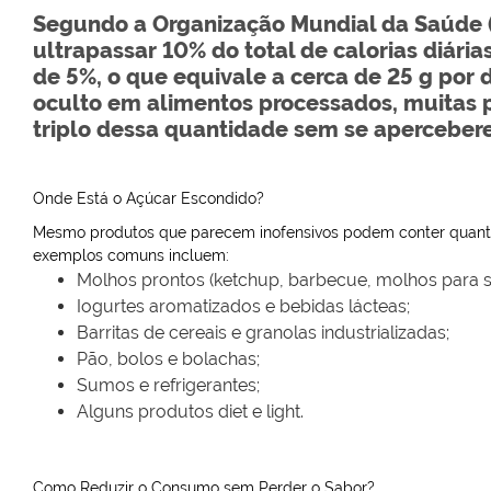
Segundo a Organização Mundial da Saúde 
ultrapassar 10% do total de calorias diári
de 5%, o que equivale a cerca de 25 g por 
oculto em alimentos processados, muitas
triplo dessa quantidade sem se aperceber
Onde Está o Açúcar Escondido?
Mesmo produtos que parecem inofensivos podem conter quantid
exemplos comuns incluem:
Molhos prontos (ketchup, barbecue, molhos para s
Iogurtes aromatizados e bebidas lácteas;
Barritas de cereais e granolas industrializadas;
Pão, bolos e bolachas;
Sumos e refrigerantes;
Alguns produtos diet e light.
Como Reduzir o Consumo sem Perder o Sabor?