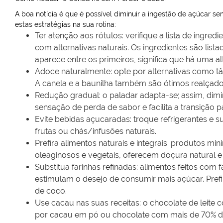
A boa notícia é que é possível diminuir a ingestão de açúcar se
estas estratégias na sua rotina:
Ter atenção aos rótulos: verifique a lista de ingre
com alternativas naturais. Os ingredientes são lis
aparece entre os primeiros, significa que há uma al
Adoce naturalmente: opte por alternativas como tâmara
A canela e a baunilha também são ótimos realçador
Redução gradual: o paladar adapta-se; assim, dimi
sensação de perda de sabor e facilita a transiçã
Evite bebidas açucaradas: troque refrigerantes e 
frutas ou chás/infusões naturais.
Prefira alimentos naturais e integrais: produtos m
oleaginosos e vegetais, oferecem doçura natural e m
Substitua farinhas refinadas: alimentos feitos com 
estimulam o desejo de consumir mais açúcar. Pref
de coco.
Use cacau nas suas receitas: o chocolate de leite
por cacau em pó ou chocolate com mais de 70% d