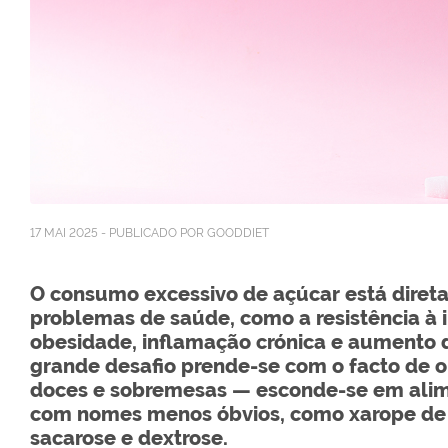
17 MAI 2025 - PUBLICADO POR GOODDIET
O consumo excessivo de açúcar está diret
problemas de saúde, como a resistência à i
obesidade, inflamação crónica e aumento d
grande desafio prende-se com o facto de 
doces e sobremesas — esconde-se em alime
com nomes menos óbvios, como xarope de m
sacarose e dextrose.