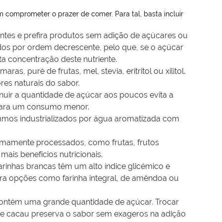
m comprometer o prazer de comer. Para tal, basta incluir
dientes e prefira produtos sem adição de açúcares ou
tados por ordem decrescente, pelo que, se o açúcar
ta concentração deste nutriente.
s, puré de frutas, mel, stevia, eritritol ou xilitol.
es naturais do sabor.
nuir a quantidade de açúcar aos poucos evita a
o para um consumo menor.
sumos industrializados por água aromatizada com
inimamente processados, como frutas, frutos
ais benefícios nutricionais.
farinhas brancas têm um alto índice glicémico e
ira opções como farinha integral, de amêndoa ou
 contém uma grande quantidade de açúcar. Trocar
e cacau preserva o sabor sem exageros na adição