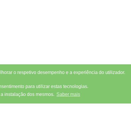
elhorar o respetivo desempenho e a experiência do utilizador.
entimento para utilizar estas tecnologias.
 a instalação dos mesmos.
Saber mais
MORADA
SIGA-NOS