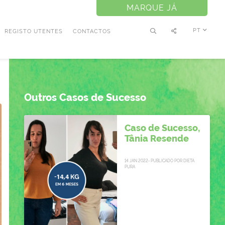
MARQUE JÁ
PT
REGISTO UTENTES
CONTACTOS
Outros Casos de Sucesso
Caso de Sucesso,
Tânia Resende
14 JAN 2022- PUBLICADO POR DIETA
PURA