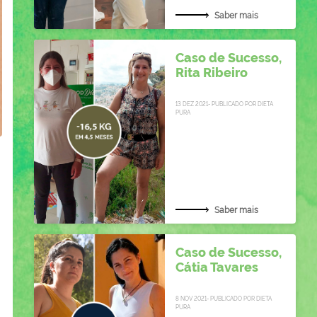
Saber mais
Caso de Sucesso,
Rita Ribeiro
13 DEZ 2021- PUBLICADO POR DIETA
PURA
Saber mais
Caso de Sucesso,
Cátia Tavares
8 NOV 2021- PUBLICADO POR DIETA
PURA